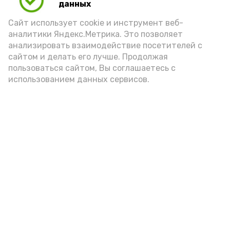
данных
14 октября 2021, 10:29
Технологии
Сайт использует cookie и инструмент веб-
аналитики Яндекс.Метрика. Это позволяет
В Камызякском районе отремонтирован
анализировать взаимодействие посетителей с
ещё один участок водопровода
сайтом и делать его лучше. Продолжая
11 октября 2021, 00:00
Технологии
пользоваться сайтом, Вы соглашаетесь с
использованием данных сервисов.
Восточный обход Астрахани планируют
достроить с опережением сроков
7 августа 2021, 00:00
Технологии
Ремонт Камызякской школы искусств
завершат осенью
2 августа 2021, 00:00
Технологии
Газификация Астраханской области
завершится до 2025 года
31 июля 2021, 19:24
Технологии