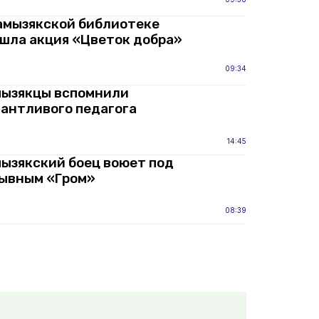
амызякской библиотеке
шла акция «Цветок добра»
09:34
ызякцы вспомнили
антливого педагога
14:45
ызякский боец воюет под
ывным «Гром»
08:39