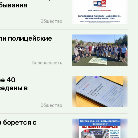
ебывания
Общество
ли полицейские
Безопасность
ее 40
ведены в
Общество
 борется с