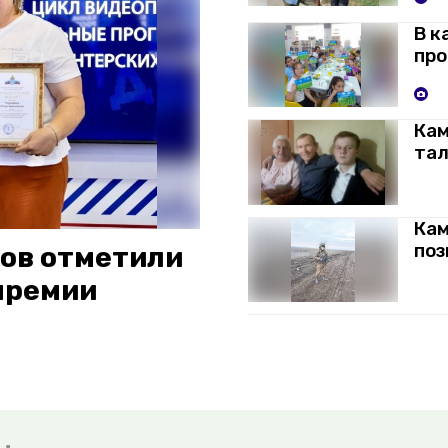
В к
про
Кам
тал
Кам
поз
ов отметили
премии