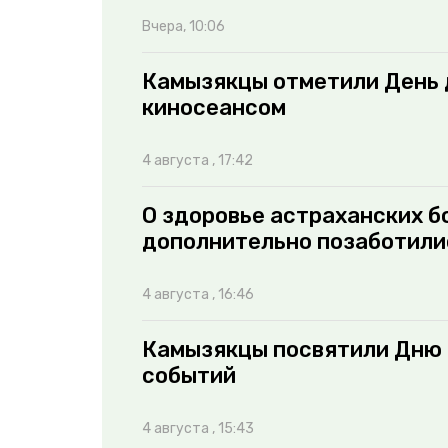
Вчера, 10:06
Камызякцы отметили День
киносеансом
4 августа , 17:42
О здоровье астраханских б
дополнительно позаботили
4 августа , 16:46
Камызякцы посвятили Дню 
событий
4 августа , 15:43