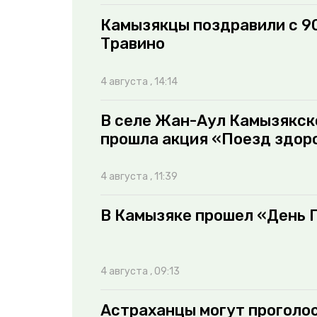
Камызякцы поздравили с 9
Травино
4 августа , 14:14
В селе Жан-Аул Камызякск
прошла акция «Поезд здор
4 августа , 11:39
В Камызяке прошел «День 
4 августа , 09:13
Астраханцы могут проголос