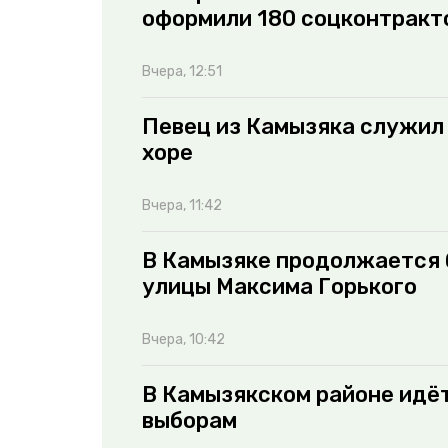
оформили 180 соцконтракт
Вчера, 12:51
Певец из Камызяка служил 
хоре
Вчера, 11:42
В Камызяке продолжается 
улицы Максима Горького
Вчера, 10:42
В Камызякском районе идёт
выборам