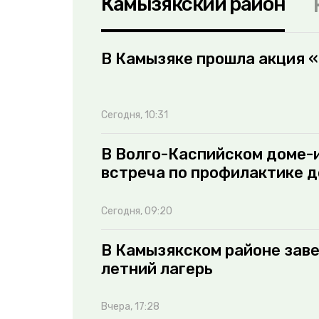
Камызякский район
В Камызяке прошла акция 
Сегодня, 10:31
В Волго-Каспийском доме-
встреча по профилактике 
Сегодня, 09:20
В Камызякском районе зав
летний лагерь
Вчера, 17:28