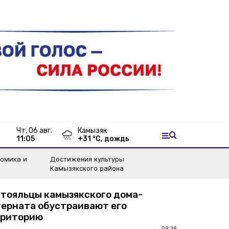
чт, 06 авг.
Камызяк
11:05
+
31
°С,
дождь
номика и
Достижения культуры
Камызякского района
тояльцы камызякского дома-
ерната обустраивают его
рриторию
09:38