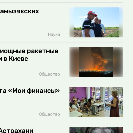
камызякских
Наука
 мощные ракетные
 в Киеве
Общество
та «Мои финансы»
Общество
 Астрахани