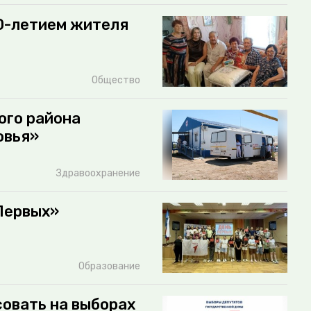
0-летием жителя
Общество
ого района
овья»
Здравоохранение
Первых»
Образование
овать на выборах