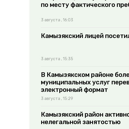
по месту фактического пр
3 августа , 16:03
Камызякский лицей посети
3 августа , 15:35
В Камызякском районе бол
муниципальных услуг пере
электронный формат
3 августа , 15:29
Камызякский район активно
нелегальной занятостью