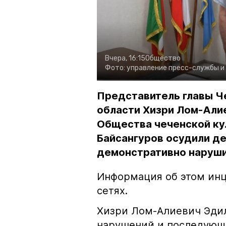
Вчера, 16:15
Общество
Фото:
управление пресс-службы и
Представитель главы Ч
области Хизри Лом-Али
Общества чеченской ку
Байсангуров осудили де
демонстративно наруши
Информация об этом инц
сетях.
Хизри Лом-Алиевич Эдил
нарушений и последующе