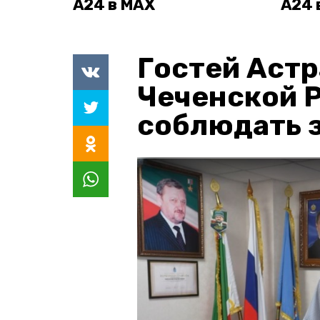
А24 в MAX
А24 
Гостей Астр
Чеченской 
соблюдать з