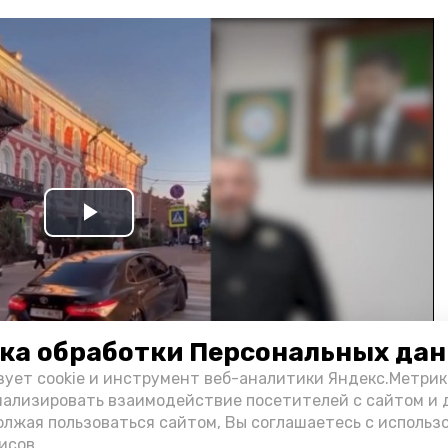
Play
Video
ка обработки Персональных да
зует cookie и инструмент веб-аналитики Яндекс.Метрик
нализировать взаимодействие посетителей с сайтом и 
олжая пользоваться сайтом, Вы соглашаетесь с использ
и информации администрации губернатора АО
исов.