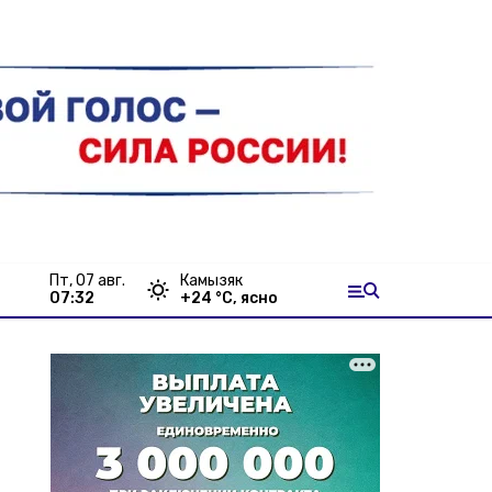
пт, 07 авг.
Камызяк
07:32
+
24
°С,
ясно