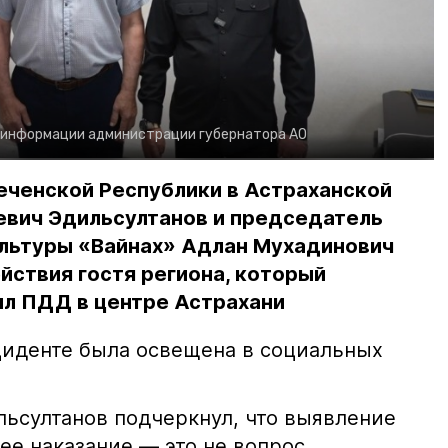
 информации администрации губернатора АО
еченской Республики в Астраханской
евич Эдильсултанов и председатель
льтуры «Вайнах» Адлан Мухадинович
йствия гостя региона, который
л ПДД в центре Астрахани
иденте была освещена в социальных
ьсултанов подчеркнул, что выявление
е наказание — это не вопрос