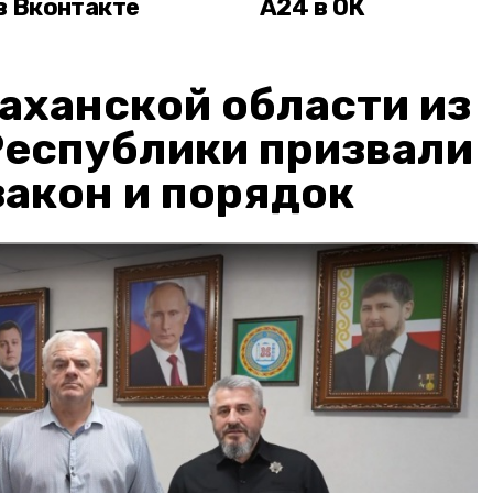
в Вконтакте
А24 в ОК
аханской области из
Республики призвали
акон и порядок