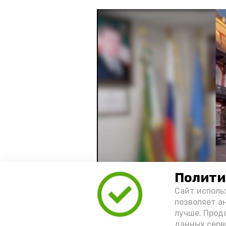
Полити
Сайт исполь
позволяет а
лучше. Прод
Видео: управление пресс-службы 
данных серв