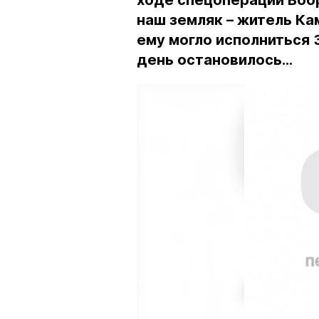
ходе спецоперации Воор
наш земляк – житель Ка
ему могло исполниться 3
день остановилось…