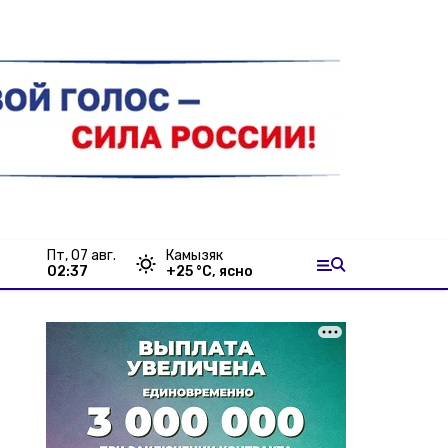
пт, 07 авг.
Камызяк
02:37
+
25
°С,
ясно