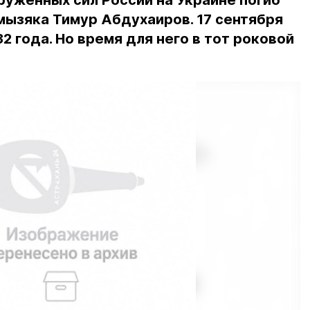
ужённых сил России на Украине погиб
мызяка Тимур Абдухаиров. 17 сентября
2 года. Но время для него в тот роковой