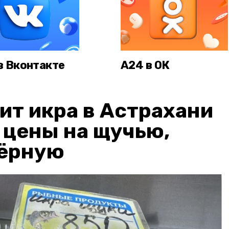
в Вконтакте
А24 в ОК
ит икра в Астрахани
: цены на щучью,
чёрную