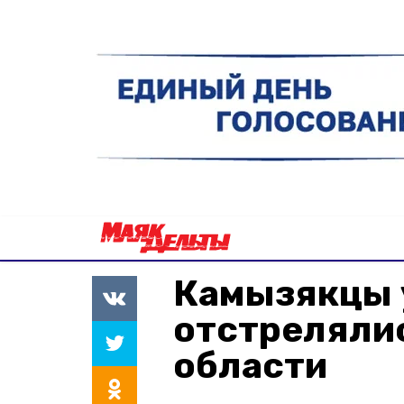
Камызякцы 
отстрелялис
области