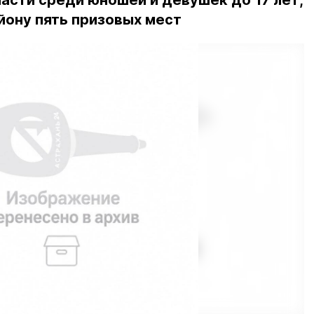
асти среди юношей и девушек до 17 лет,
йону пять призовых мест