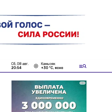
сб, 08 авг.
Камызяк
20:54
+
30
°С,
ясно