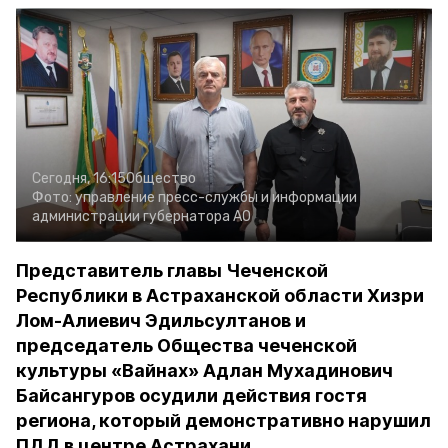
Сегодня, 16:15
Общество
Фото:
управление пресс-службы и информации
администрации губернатора АО
Представитель главы Чеченской
Республики в Астраханской области Хизри
Лом-Алиевич Эдильсултанов и
председатель Общества чеченской
культуры «Вайнах» Адлан Мухадинович
Байсангуров осудили действия гостя
региона, который демонстративно нарушил
ПДД в центре Астрахани