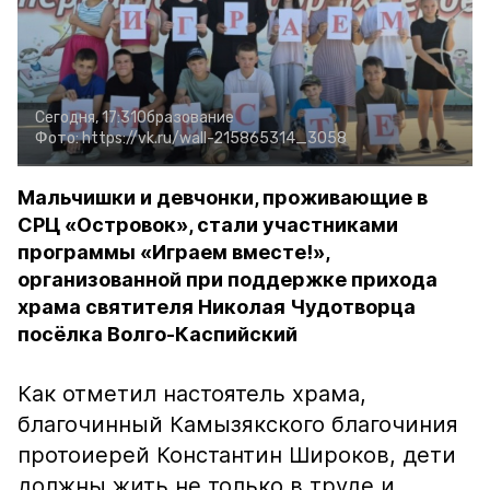
Сегодня, 17:31
Образование
Фото:
https://vk.ru/wall-215865314_3058
Мальчишки и девчонки, проживающие в
СРЦ «Островок», стали участниками
программы «Играем вместе!»,
организованной при поддержке прихода
храма святителя Николая Чудотворца
посёлка Волго-Каспийский
Как отметил настоятель храма,
благочинный Камызякского благочиния
протоиерей Константин Широков, дети
должны жить не только в труде и