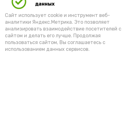
данных
Сайт использует cookie и инструмент веб-
аналитики Яндекс.Метрика. Это позволяет
анализировать взаимодействие посетителей с
А24 в MAX
А24 в Вконтакте
А2
сайтом и делать его лучше. Продолжая
пользоваться сайтом, Вы соглашаетесь с
использованием данных сервисов.
В детсаду Камызяка прошёл
цикл «День светофора»