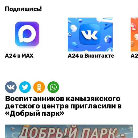
Подпишись!
А24 в MAX
А24 в Вконтакте
А2
Воспитанников камызякского
детского центра пригласили в
«Добрый парк»