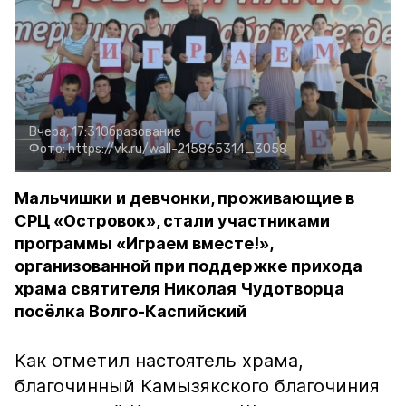
Вчера, 17:31
Образование
Фото:
https://vk.ru/wall-215865314_3058
Мальчишки и девчонки, проживающие в
СРЦ «Островок», стали участниками
программы «Играем вместе!»,
организованной при поддержке прихода
храма святителя Николая Чудотворца
посёлка Волго-Каспийский
Как отметил настоятель храма,
благочинный Камызякского благочиния