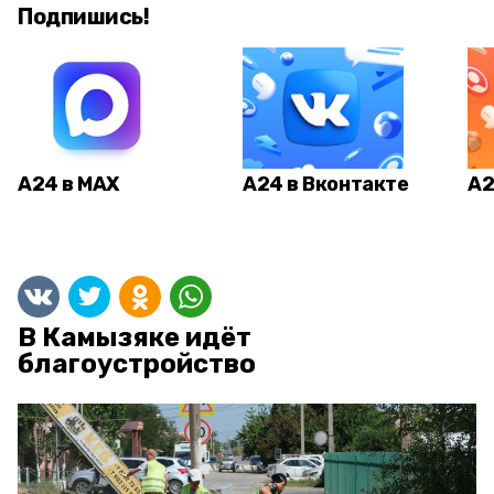
Подпишись!
А24 в MAX
А24 в Вконтакте
А2
В Камызяке идёт
благоустройство