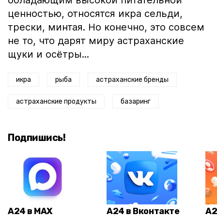
обладающим высокой питательной
ценностью, относятся икра сельди,
трески, минтая. Но конечно, это совсем
не то, что дарят миру астраханские
щуки и осётры...
икра
рыба
астраханские бренды
астраханские продукты
базаринг
Подпишись!
А24 в MAX
А24 в Вконтакте
А2