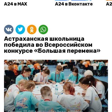
А24 в MAX
А24 в Вконтакте
А2
Астраханская школьница
победила во Всероссийском
конкурсе «Большая перемена»
Сегодня, 13:48
Безопасность
Фото:
astrobl.ru