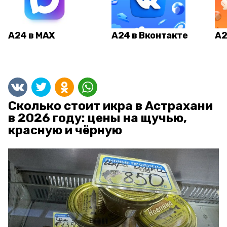
А24 в MAX
А24 в Вконтакте
А2
Сколько стоит икра в Астрахани
в 2026 году: цены на щучью,
красную и чёрную