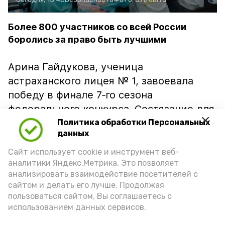
Более 800 участников со всей России
боролись за право быть лучшими
Арина Гайдукова, ученица
астраханского лицея № 1, завоевала
победу в финале 7‑го сезона
федерального конкурса. Состязание для
учащихся 5–7 классов проходило
Политика обработки Персональных
данных
в Красноярске.
Сайт использует cookie и инструмент веб-
На пути к финалу участникам
аналитики Яндекс.Метрика. Это позволяет
предстояло миновать дистанционный
анализировать взаимодействие посетителей с
этап: подготовить видеовизитку,
сайтом и делать его лучше. Продолжая
пользоваться сайтом, Вы соглашаетесь с
написать эссе, выполнить
использованием данных сервисов.
исследовательскую работу и пройти