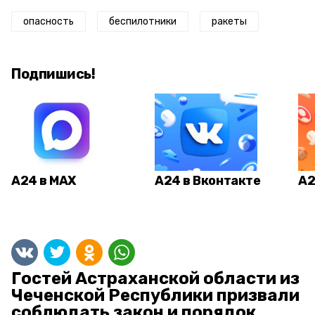
опасность
беспилотники
ракеты
Подпишись!
А24 в MAX
А24 в Вконтакте
А2
Гостей Астраханской области из
Чеченской Республики призвали
соблюдать закон и порядок