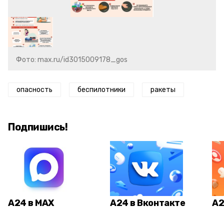
Фото: max.ru/id3015009178_gos
опасность
беспилотники
ракеты
Подпишись!
А24 в MAX
А24 в Вконтакте
А2