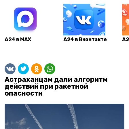
А24 в MAX
А24 в Вконтакте
А2
Астраханцам дали алгоритм
действий при ракетной
опасности