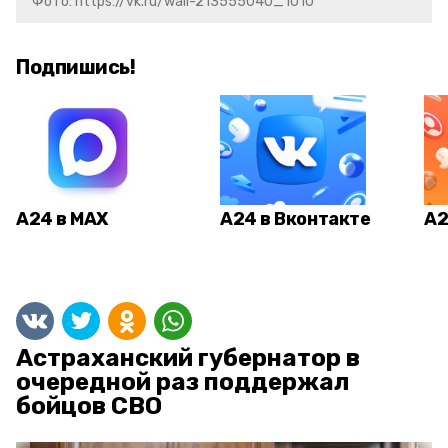
Фото: https://vk.ru/wall-213555040_1010
Подпишись!
А24 в MAX
А24 в Вконтакте
А2
Астраханский губернатор в
очередной раз поддержал
бойцов СВО