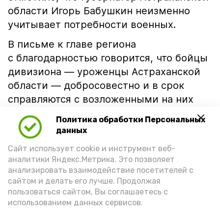
области Игорь Бабушкин неизменно
учитывает потребности военных.
В письме к главе региона
с благодарностью говорится, что бойцы
дивизиона — уроженцы Астраханской
области — добросовестно и в срок
справляются с возложенными на них
боевыми заданиями. Особую
Политика обработки Персональных
признательность командование
данных
выразило за регулярную гуманитарную
Сайт использует cookie и инструмент веб-
поддержку: она крайне важна для
аналитики Яндекс.Метрика. Это позволяет
военнослужащих, находящихся
анализировать взаимодействие посетителей с
на линии фронта, делится
сайтом и делать его лучше. Продолжая
пользоваться сайтом, Вы соглашаетесь с
«Астрахань 24».
использованием данных сервисов.
По словам командования, помощь,