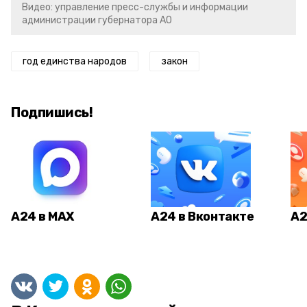
Видео: управление пресс-службы и информации
администрации губернатора АО
год единства народов
закон
Подпишись!
А24 в MAX
А24 в Вконтакте
А2