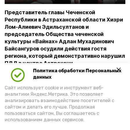
Представитель главы Чеченской
Республики в Астраханской области Хизри
Лом-Алиевич Эдильсултанов и
председатель Общества чеченской
культуры «Вайнах» Адлан Мухадинович
Байсангуров осудили действия гостя
региона, который демонстративно нарушил
ПДД в центре Астрахани
Политика обработки Персональных
данных
Информация об этом инциденте была
освещена в социальных сетях.
Сайт использует cookie и инструмент веб-
аналитики Яндекс.Метрика. Это позволяет
Хизри Лом-Алиевич Эдильсултанов
анализировать взаимодействие посетителей с
подчеркнул, что выявление нарушений
сайтом и делать его лучше. Продолжая
пользоваться сайтом, Вы соглашаетесь с
и последующее наказание — это не
использованием данных сервисов.
вопрос межнациональных отношений, а