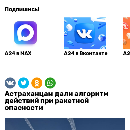
Подпишись!
А24 в MAX
А24 в Вконтакте
А2
Астраханцам дали алгоритм
действий при ракетной
опасности