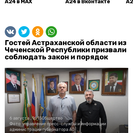
А24 в MAX
А24 в Вконтакте
А2
Гостей Астраханской области из
Чеченской Республики призвали
соблюдать закон и порядок
6 августа , 16:15
Общество
Фото:
управление пресс-службы и информации
администрации губернатора АО