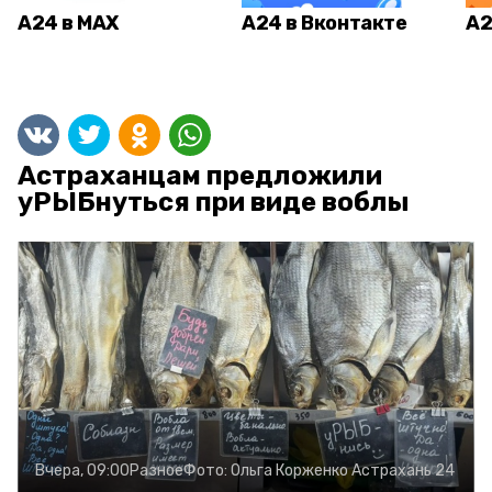
А24 в MAX
А24 в Вконтакте
А2
Астраханцам предложили
уРЫБнуться при виде воблы
Вчера, 09:00
Разное
Фото:
Ольга Корженко
Астрахань 24