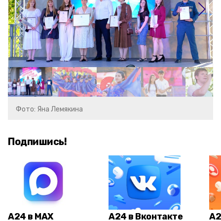
Фото: Яна Лемякина
Подпишись!
А24 в MAX
А24 в Вконтакте
А2