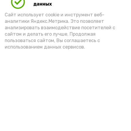
данных
порцией икры считается 30-50 граммов
(2-3 ложки). При этом следует обратить
Сайт использует cookie и инструмент веб-
аналитики Яндекс.Метрика. Это позволяет
внимание на хлеб, с которым она
анализировать взаимодействие посетителей с
подаётся: лучше выбирать
сайтом и делать его лучше. Продолжая
цельнозерновой, с мукой грубого
пользоваться сайтом, Вы соглашаетесь с
использованием данных сервисов.
помола. Есть икру следует в первой
половине дня. Кстати, полезнее для
здоровья сопроводить такой бутерброд
сочными овощами, свежей зеленью и
отварным яйцом.