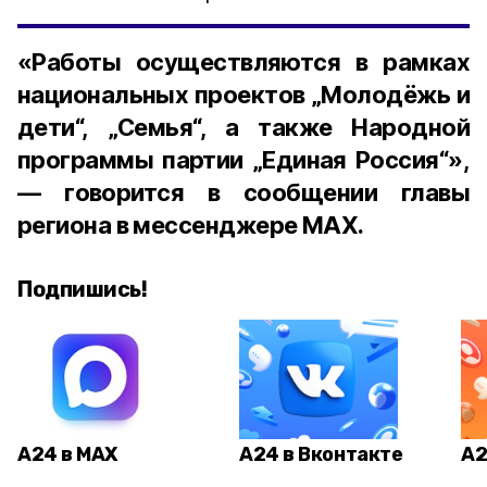
«Работы осуществляются в рамках
национальных проектов „Молодёжь и
дети“, „Семья“, а также Народной
программы партии „Единая Россия“»,
— говорится в сообщении главы
региона в мессенджере MAX.
Подпишись!
А24 в MAX
А24 в Вконтакте
А2