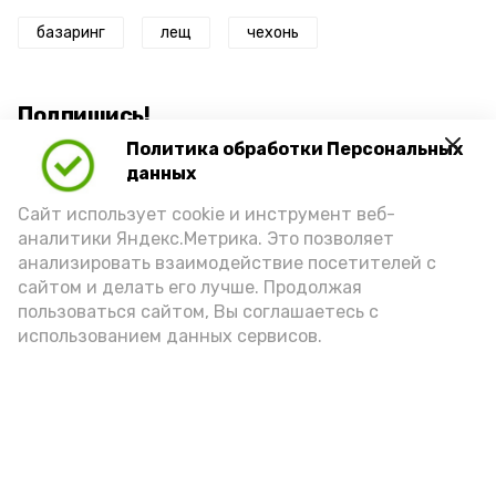
базаринг
лещ
чехонь
Подпишись!
Политика обработки Персональных
данных
Сайт использует cookie и инструмент веб-
аналитики Яндекс.Метрика. Это позволяет
анализировать взаимодействие посетителей с
А24 в MAX
А24 в Вконтакте
А2
сайтом и делать его лучше. Продолжая
пользоваться сайтом, Вы соглашаетесь с
использованием данных сервисов.
Астраханцам дали алгоритм
действий при ракетной
опасности