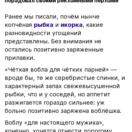
порадовал своими рекламными перлами
Ранее мы писали, почём нынче
копчёная
рыбка
и
икорка
, какие
разновидности угощений
представлены. Без внимания не
остались позитивно заряженные
прилавки.
«Чёткая вобла для чётких парней» —
вроде бы, те же серебристые спинки, и
характерный запах свежевысушенной
рыбки, что и у соседей, но аппетит
разжигается гораздо сильнее: уж
больно позитивно заряжена воблёшка.
Воблу «для настоящего мужика»,
конечно, хочется отнести дорогому