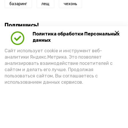
базаринг
лещ
чехонь
Подпишись!
Политика обработки Персональных
данных
Сайт использует cookie и инструмент веб-
аналитики Яндекс.Метрика. Это позволяет
анализировать взаимодействие посетителей с
А24 в MAX
А24 в Вконтакте
А2
сайтом и делать его лучше. Продолжая
пользоваться сайтом, Вы соглашаетесь с
использованием данных сервисов.
Астраханцам дали алгоритм
действий при ракетной
опасности