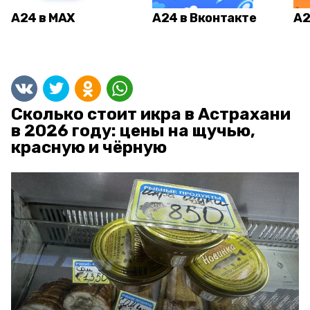
А24 в MAX
А24 в Вконтакте
А2
Сколько стоит икра в Астрахани
в 2026 году: цены на щучью,
красную и чёрную