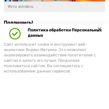
Фото: astrobl.ru
Подпишись!
Политика обработки Персональных
данных
Сайт использует cookie и инструмент веб-
аналитики Яндекс.Метрика. Это позволяет
анализировать взаимодействие посетителей с
А24 в MAX
А24 в Вконтакте
А2
сайтом и делать его лучше. Продолжая
пользоваться сайтом, Вы соглашаетесь с
использованием данных сервисов.
В Камызяке открылась вторая
смена «Города детства»