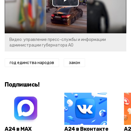
Play
Video
Видео: управление пресс-службы и информации
администрации губернатора АО
год единства народов
закон
Подпишись!
А24 в MAX
А24 в Вконтакте
А2