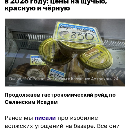
в 2026 году: цены на щучью,
красную и чёрную
Вчера, 11:00
Разное
Фото:
Ольга Корженко
Астрахань 24
Продолжаем гастрономический рейд по
Селенским Исадам
Ранее мы
писали
про изобилие
волжских угощений на базаре. Все они