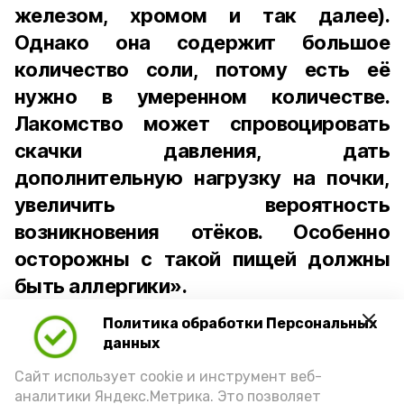
железом, хромом и так далее).
Однако она содержит большое
количество соли, потому есть её
нужно в умеренном количестве.
Лакомство может спровоцировать
скачки давления, дать
дополнительную нагрузку на почки,
увеличить вероятность
возникновения отёков. Особенно
осторожны с такой пищей должны
быть аллергики».
Политика обработки Персональных
Для взрослого человека безопасной
данных
порцией икры считается 30-50 граммов
(2-3 ложки). При этом следует обратить
Сайт использует cookie и инструмент веб-
аналитики Яндекс.Метрика. Это позволяет
внимание на хлеб, с которым она