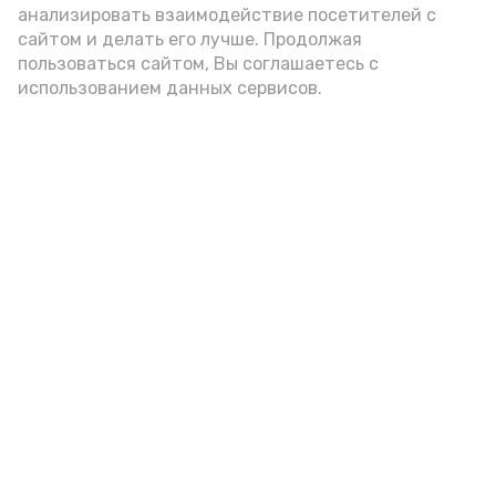
анализировать взаимодействие посетителей с
подаётся: лучше выбирать
сайтом и делать его лучше. Продолжая
цельнозерновой, с мукой грубого
пользоваться сайтом, Вы соглашаетесь с
использованием данных сервисов.
помола. Есть икру следует в первой
половине дня. Кстати, полезнее для
здоровья сопроводить такой бутерброд
сочными овощами, свежей зеленью и
отварным яйцом.