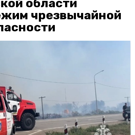
кой области
ежим чрезвычайной
пасности