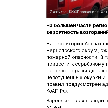
3 августа , 10:00
Безопасность
Фот
На большей части регио
вероятность возгораний
На территории Астрахан
Черноярского округа, о
пожарной опасности. В 
привести к серьёзному 
запрещено разводить кос
непотушенные окурки и 
правил предусмотрен ад
КоАП РФ.
Взрослых просят следить
огнём.