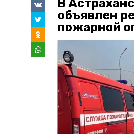
В Астраханс
объявлен р
пожарной о