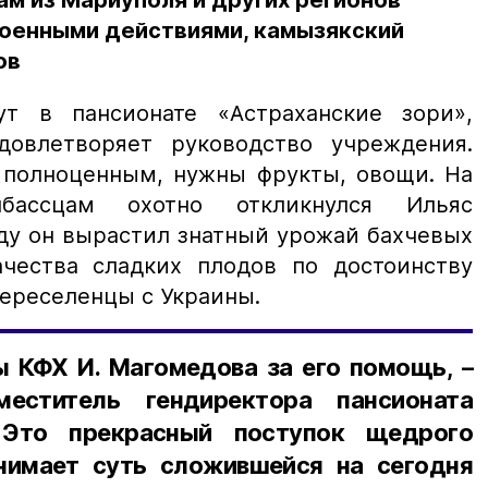
м из Мариуполя и других регионов
военными действиями, камызякский
ов
т в пансионате «Астраханские зори»,
овлетворяет руководство учреждения.
 полноценным, нужны фрукты, овощи. На
бассцам охотно откликнулся Ильяс
оду он вырастил знатный урожай бахчевых
чества сладких плодов по достоинству
ереселенцы с Украины.
 КФХ И. Магомедова за его помощь, –
меститель гендиректора пансионата
 Это прекрасный поступок щедрого
нимает суть сложившейся на сегодня