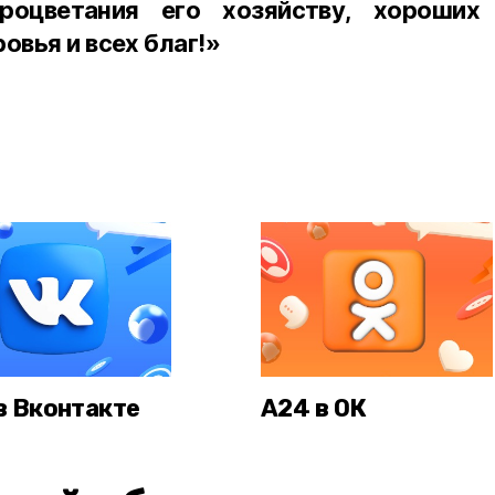
роцветания его хозяйству, хороших
овья и всех благ!»
в Вконтакте
А24 в ОК