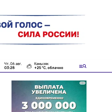
чт, 06 авг.
Камызяк
03:28
+
25
°С,
облачно