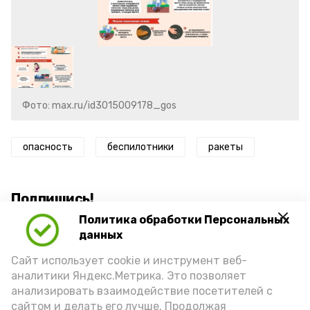
Фото: max.ru/id3015009178_gos
опасность
беспилотники
ракеты
Подпишись!
Политика обработки Персональных
данных
Сайт использует cookie и инструмент веб-
аналитики Яндекс.Метрика. Это позволяет
анализировать взаимодействие посетителей с
А24 в MAX
А24 в Вконтакте
А2
сайтом и делать его лучше. Продолжая