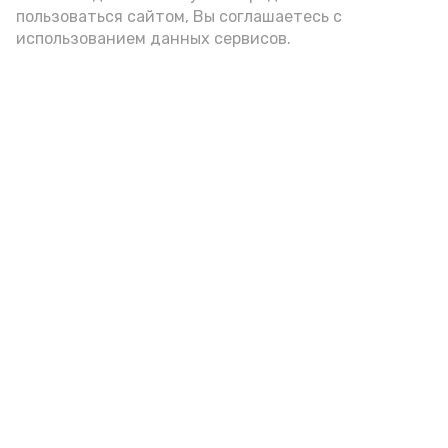
пользоваться сайтом, Вы соглашаетесь с
использованием данных сервисов.
Гостей Астраханской области из
Чеченской Республики призвали
соблюдать закон и порядок
6 августа , 16:15
Общество
Фото:
управление пресс-службы и информации
администрации губернатора АО