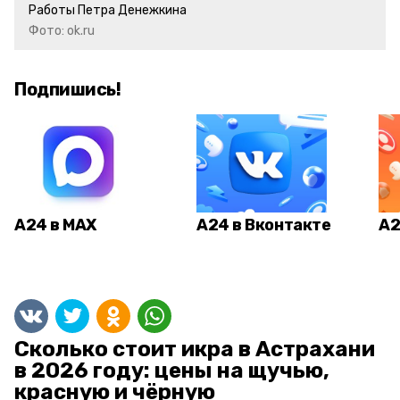
Работы Петра Денежкина
Фото: ok.ru
Подпишись!
А24 в MAX
А24 в Вконтакте
А2
Сколько стоит икра в Астрахани
в 2026 году: цены на щучью,
красную и чёрную