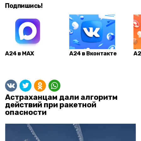
Подпишись!
А24 в MAX
А24 в Вконтакте
А2
Астраханцам дали алгоритм
действий при ракетной
опасности