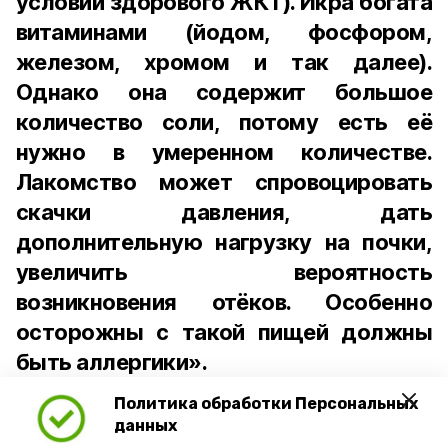
условии здорового ЖКТ). Икра богата
витаминами (йодом, фосфором,
железом, хромом и так далее).
Однако она содержит большое
количество соли, потому есть её
нужно в умеренном количестве.
Лакомство может спровоцировать
скачки давления, дать
дополнительную нагрузку на почки,
увеличить вероятность
возникновения отёков. Особенно
осторожны с такой пищей должны
быть аллергики».
Политика обработки Персональных
Для взрослого человека безопасной
данных
порцией икры считается 30-50 граммов