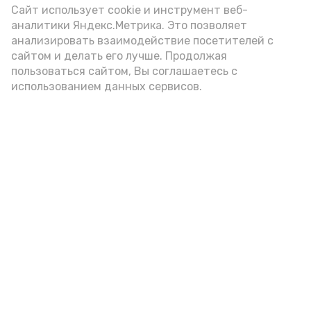
(2-3 ложки). При этом следует обратить
Сайт использует cookie и инструмент веб-
аналитики Яндекс.Метрика. Это позволяет
внимание на хлеб, с которым она
анализировать взаимодействие посетителей с
подаётся: лучше выбирать
сайтом и делать его лучше. Продолжая
цельнозерновой, с мукой грубого
пользоваться сайтом, Вы соглашаетесь с
использованием данных сервисов.
помола. Есть икру следует в первой
половине дня. Кстати, полезнее для
здоровья сопроводить такой бутерброд
сочными овощами, свежей зеленью и
отварным яйцом.