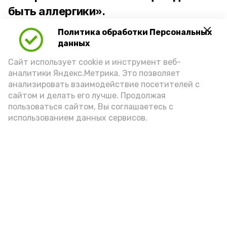
быть аллергики».
Политика обработки Персональных
Для взрослого человека безопасной
данных
порцией икры считается 30-50 граммов
(2-3 ложки). При этом следует обратить
Сайт использует cookie и инструмент веб-
аналитики Яндекс.Метрика. Это позволяет
внимание на хлеб, с которым она
анализировать взаимодействие посетителей с
подаётся: лучше выбирать
сайтом и делать его лучше. Продолжая
цельнозерновой, с мукой грубого
пользоваться сайтом, Вы соглашаетесь с
использованием данных сервисов.
помола. Есть икру следует в первой
половине дня. Кстати, полезнее для
здоровья сопроводить такой бутерброд
сочными овощами, свежей зеленью и
отварным яйцом.