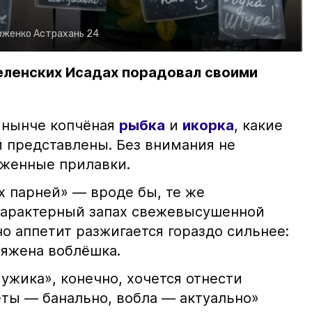
рженко
Астрахань 24
еленских Исадах порадовал своими
 нынче копчёная
рыбка
и
икорка
, какие
 представлены. Без внимания не
яженные прилавки.
х парней» — вроде бы, те же
характерный запах свежевысушенной
но аппетит разжигается гораздо сильнее:
ряжена воблёшка.
ужика», конечно, хочется отнести
еты — банально, вобла — актуально»