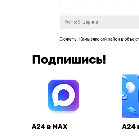
Фото: О. Царина
Сюжеты:
Камызякский район в объек
Подпишись!
А24 в MAX
А24 