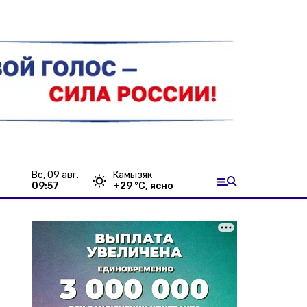
вс, 09 авг.
Камызяк
09:57
+
29
°С,
ясно