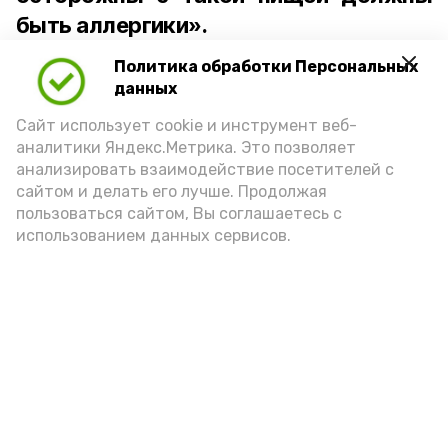
быть аллергики».
Политика обработки Персональных
Для взрослого человека безопасной
данных
порцией икры считается 30-50 граммов
(2-3 ложки). При этом следует обратить
Сайт использует cookie и инструмент веб-
аналитики Яндекс.Метрика. Это позволяет
внимание на хлеб, с которым она
анализировать взаимодействие посетителей с
подаётся: лучше выбирать
сайтом и делать его лучше. Продолжая
цельнозерновой, с мукой грубого
пользоваться сайтом, Вы соглашаетесь с
использованием данных сервисов.
помола. Есть икру следует в первой
половине дня. Кстати, полезнее для
здоровья сопроводить такой бутерброд
сочными овощами, свежей зеленью и
отварным яйцом.