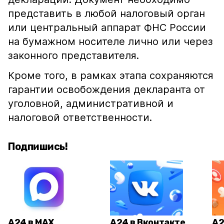
представить в любой налоговый орган
или центральный аппарат ФНС России
на бумажном носителе лично или через
законного представителя.
Кроме того, в рамках этапа сохраняются
гарантии освобождения декларанта от
уголовной, административной и
налоговой ответственности.
Подпишись!
А24 в MAX
А24 в Вконтакте
А2