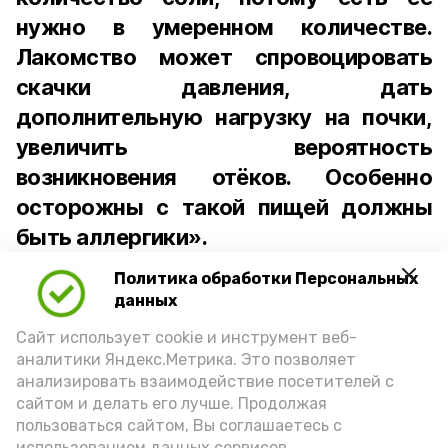
нужно в умеренном количестве.
Лакомство может спровоцировать
скачки давления, дать
дополнительную нагрузку на почки,
увеличить вероятность
возникновения отёков. Особенно
осторожны с такой пищей должны
быть аллергики».
Политика обработки Персональных
Для взрослого человека безопасной
данных
порцией икры считается 30-50 граммов
(2-3 ложки). При этом следует обратить
Сайт использует cookie и инструмент веб-
аналитики Яндекс.Метрика. Это позволяет
внимание на хлеб, с которым она
анализировать взаимодействие посетителей с
подаётся: лучше выбирать
сайтом и делать его лучше. Продолжая
цельнозерновой, с мукой грубого
пользоваться сайтом, Вы соглашаетесь с
использованием данных сервисов.