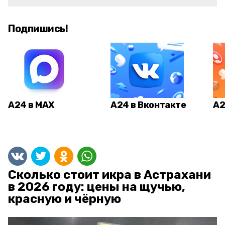
Подпишись!
А24 в MAX
А24 в Вконтакте
А2
Сколько стоит икра в Астрахани
в 2026 году: цены на щучью,
красную и чёрную