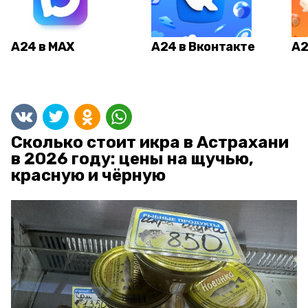
А24 в MAX
А24 в Вконтакте
А2
Сколько стоит икра в Астрахани
в 2026 году: цены на щучью,
красную и чёрную