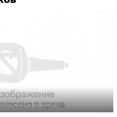
о:
https://ostrovok.astr.socinfo.ru/