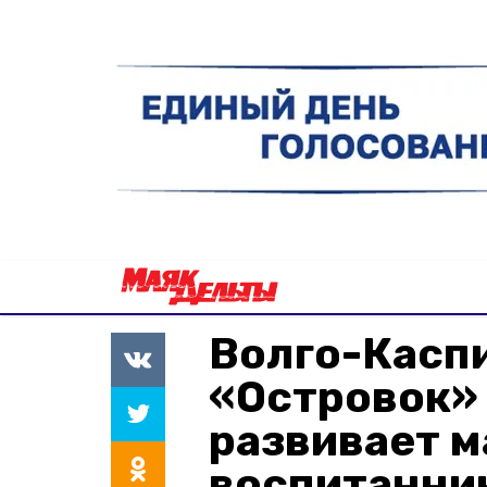
Волго-Касп
«Островок»
развивает 
воспитанни