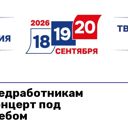
медработникам
онцерт под
ебом