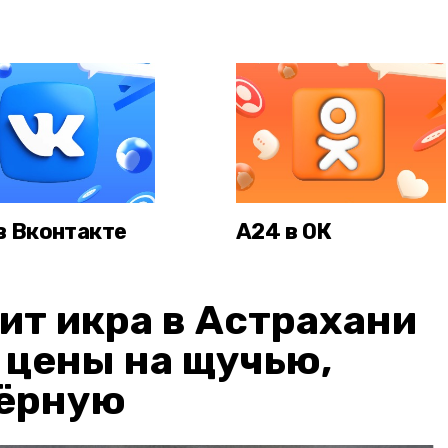
в Вконтакте
А24 в ОК
ит икра в Астрахани
: цены на щучью,
чёрную