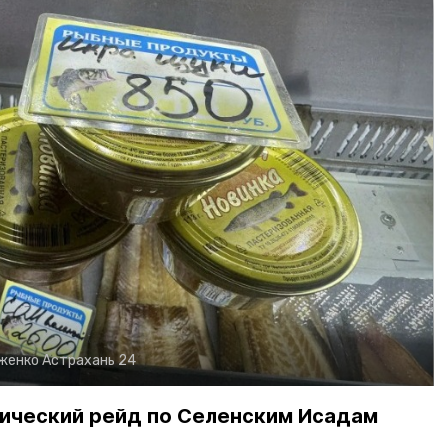
рженко
Астрахань 24
ический рейд по Селенским Исадам