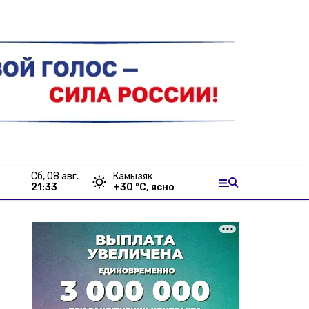
сб, 08 авг.
Камызяк
21:33
+
30
°С,
ясно