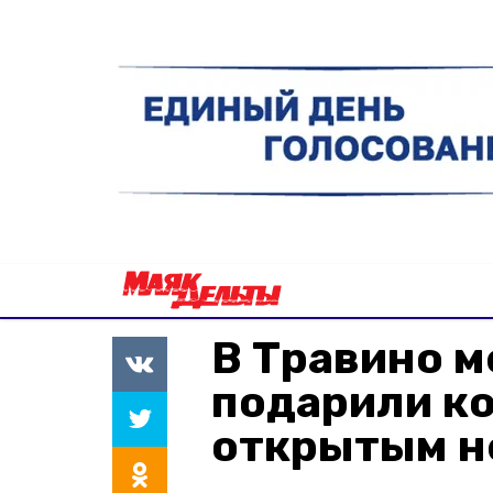
В Травино 
подарили к
открытым н