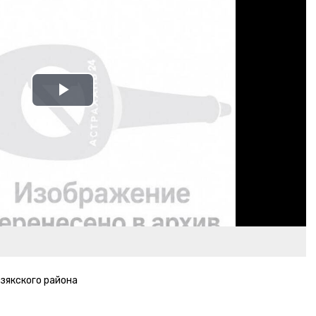
Play
Video
зякского района