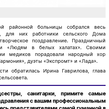
ой районной больницы собрался весь
, для них работники сельского Дома
творческое поздравление. Праздничный
ли «Людям в белых халатах». Своими
ми медиков порадовали народный хор
Гармония», дуэты «Экспромт» и «Лада».
сти обратилась Ирина Гаврилова, глава
сельсовета.
дсестры, санитарки, примите самые
оздравления с вашим профессиональным
есь представителями самой гуманной в