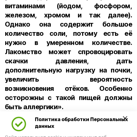
витаминами (йодом, фосфором,
железом, хромом и так далее).
Однако она содержит большое
количество соли, потому есть её
нужно в умеренном количестве.
Лакомство может спровоцировать
скачки давления, дать
дополнительную нагрузку на почки,
увеличить вероятность
возникновения отёков. Особенно
осторожны с такой пищей должны
быть аллергики».
Политика обработки Персональных
Для взрослого человека безопасной
данных
порцией икры считается 30-50 граммов