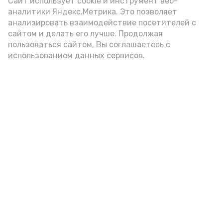
(2-3 ложки). При этом следует обратить
Сайт использует cookie и инструмент веб-
аналитики Яндекс.Метрика. Это позволяет
внимание на хлеб, с которым она
анализировать взаимодействие посетителей с
подаётся: лучше выбирать
сайтом и делать его лучше. Продолжая
цельнозерновой, с мукой грубого
пользоваться сайтом, Вы соглашаетесь с
использованием данных сервисов.
помола. Есть икру следует в первой
половине дня. Кстати, полезнее для
здоровья сопроводить такой бутерброд
сочными овощами, свежей зеленью и
отварным яйцом.