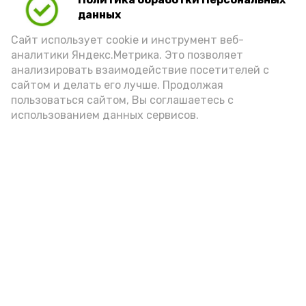
Для взрослого человека безопасной
данных
порцией икры считается 30-50 граммов
(2-3 ложки). При этом следует обратить
Сайт использует cookie и инструмент веб-
аналитики Яндекс.Метрика. Это позволяет
внимание на хлеб, с которым она
анализировать взаимодействие посетителей с
подаётся: лучше выбирать
сайтом и делать его лучше. Продолжая
цельнозерновой, с мукой грубого
пользоваться сайтом, Вы соглашаетесь с
использованием данных сервисов.
помола. Есть икру следует в первой
половине дня. Кстати, полезнее для
здоровья сопроводить такой бутерброд
сочными овощами, свежей зеленью и
отварным яйцом.