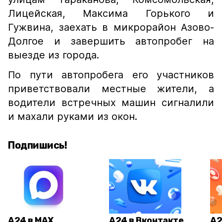
Лицейская, Максима Горького и
Гужвина, заехать в микрорайон Азово-
Долгое и завершить автопробег на
выезде из города.
По пути автопробега его участников
приветствовали местные жители, а
водители встречных машин сигналили
и махали руками из окон.
Подпишись!
А24 в MAX
А24 в Вконтакте
А2