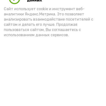
Play
данных
Сайт использует cookie и инструмент веб-
Video
аналитики Яндекс.Метрика. Это позволяет
анализировать взаимодействие посетителей с
сайтом и делать его лучше. Продолжая
Видео: Астрахань 24
пользоваться сайтом, Вы соглашаетесь с
использованием данных сервисов.
пожарная безопасность
пожарная опасность
Подпишись!
А24 в MAX
А24 в Вконтакте
А2