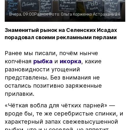
Вчера, 09:00
Разное
Фото:
Ольга Корженко
Астрахань 24
Знаменитый рынок на Селенских Исадах
порадовал своими рекламными перлами
Ранее мы писали, почём нынче
копчёная
рыбка
и
икорка
, какие
разновидности угощений
представлены. Без внимания не
остались позитивно заряженные
прилавки.
«Чёткая вобла для чётких парней» —
вроде бы, те же серебристые спинки, и
характерный запах свежевысушенной
рыбки, что и у соседей, но аппетит