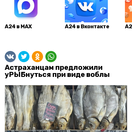
А24 в MAX
А24 в Вконтакте
А2
Астраханцам предложили
уРЫБнуться при виде воблы