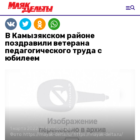
В Камызякском районе
поздравили ветерана
педагогического труда с
юбилеем
1 марта 2022, 11:48
Общество
Фото:
https://mayak-delta.ru/
https://mayak-delta.ru/