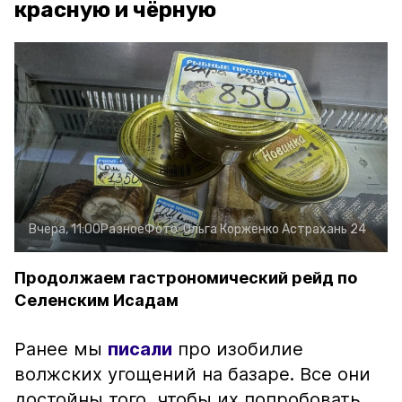
красную и чёрную
Вчера, 11:00
Разное
Фото:
Ольга Корженко
Астрахань 24
Продолжаем гастрономический рейд по
Селенским Исадам
Ранее мы
писали
про изобилие
волжских угощений на базаре. Все они
достойны того, чтобы их попробовать.