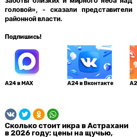
заботы близких и мирного неба над
головой», - сказали представители
районной власти.
Подпишись!
А24 в MAX
А24 в Вконтакте
А2
Сколько стоит икра в Астрахани
в 2026 году: цены на щучью,