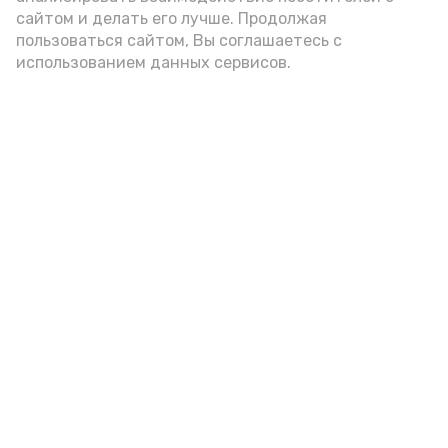
подаётся: лучше выбирать
сайтом и делать его лучше. Продолжая
цельнозерновой, с мукой грубого
пользоваться сайтом, Вы соглашаетесь с
использованием данных сервисов.
помола. Есть икру следует в первой
половине дня. Кстати, полезнее для
здоровья сопроводить такой бутерброд
сочными овощами, свежей зеленью и
отварным яйцом.