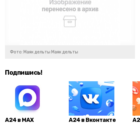
Фото: Маяк дельты Маяк дельты
Подпишись!
А24 в MAX
А24 в Вконтакте
А2