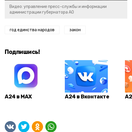
Видео: управление пресс-службы и информации
администрации губернатора АО
год единства народов
закон
Подпишись!
А24 в MAX
А24 в Вконтакте
А2