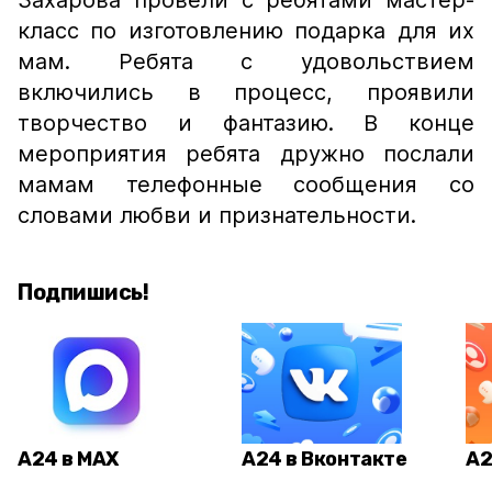
Захарова провели с ребятами мастер-
класс по изготовлению подарка для их
мам. Ребята с удовольствием
включились в процесс, проявили
творчество и фантазию. В конце
мероприятия ребята дружно послали
мамам телефонные сообщения со
словами любви и признательности.
Подпишись!
А24 в MAX
А24 в Вконтакте
А2