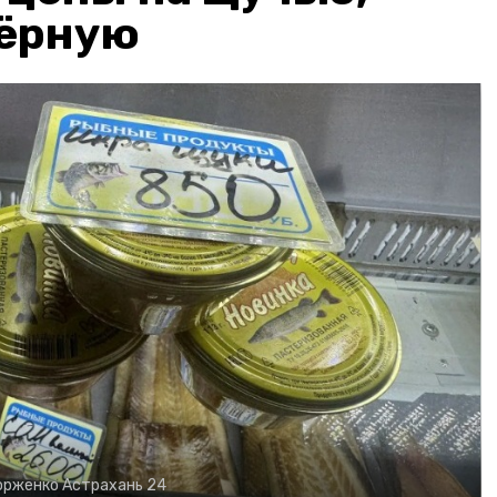
чёрную
орженко
Астрахань 24