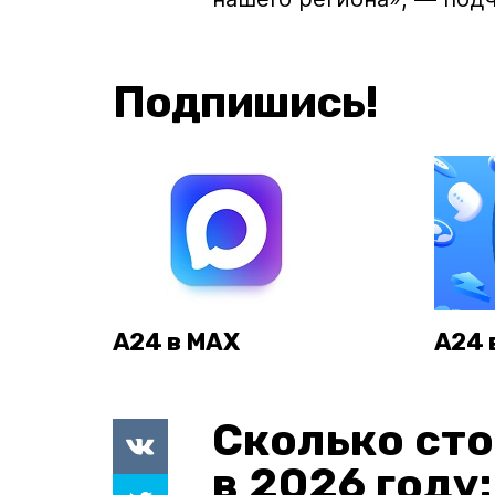
Подпишись!
А24 в MAX
А24 
Сколько сто
в 2026 году