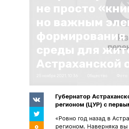
не просто «кни
но важным эл
формирования
среды для жит
Астраханской 
25 ноября 2021, 10:36
Общество
Фото:
Губернатор Астраханск
регионом (ЦУР) с первы
«Ровно год назад в Астр
регионом. Наверняка вы