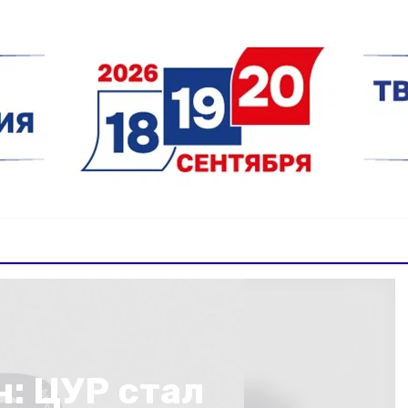
: ЦУР стал