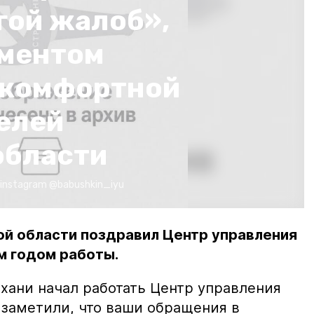
гой жалоб»,
ементом
 комфортной
елей
области
instagram @babushkin_iyu
ой области поздравил Центр управления
м годом работы.
ахани начал работать Центр управления
 заметили, что ваши обращения в