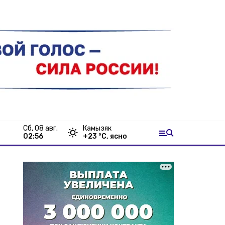
сб, 08 авг.
Камызяк
02:56
+
23
°С,
ясно