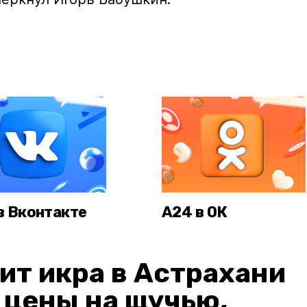
в Вконтакте
А24 в ОК
ит икра в Астрахани
: цены на щучью,