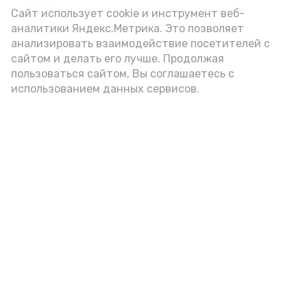
Video
Сайт использует cookie и инструмент веб-
аналитики Яндекс.Метрика. Это позволяет
анализировать взаимодействие посетителей с
сайтом и делать его лучше. Продолжая
Видео: управление пресс-службы и информации
пользоваться сайтом, Вы соглашаетесь с
администрации губернатора АО
использованием данных сервисов.
год единства народов
закон
Подпишись!
А24 в MAX
А24 в Вконтакте
А2