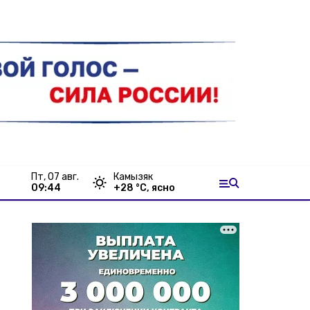
пт, 07 авг.
Камызяк
09:44
+
28
°С,
ясно