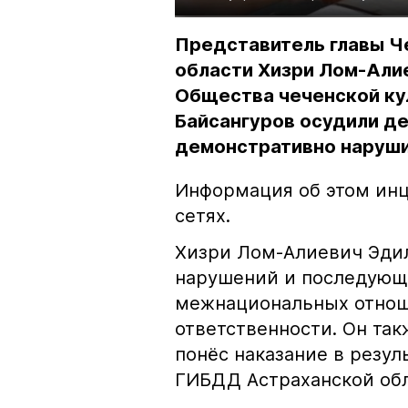
Представитель главы Ч
области Хизри Лом-Али
Общества чеченской ку
Байсангуров осудили де
демонстративно наруши
Информация об этом инц
сетях.
Хизри Лом-Алиевич Эдил
нарушений и последующе
межнациональных отноше
ответственности. Он та
понёс наказание в резу
ГИБДД Астраханской обл