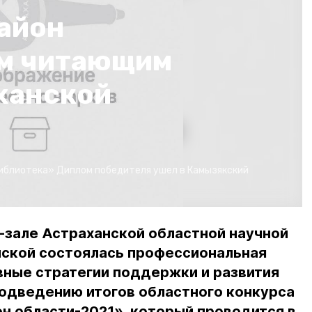
айон
им читающим
ханской
библиотека»
Диплом победителя ушел в Камызякский
-зале Астраханской областной научной
упской состоялась профессиональная
ные стратегии поддержки и развития
подведению итогов областного конкурса
н области-2021», который проводится в