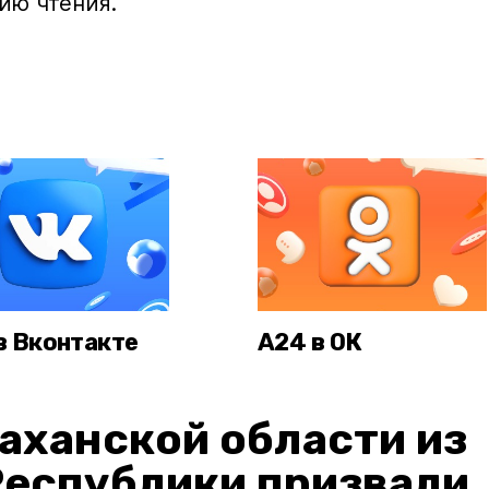
ию чтения.
в Вконтакте
А24 в ОК
аханской области из
Республики призвали