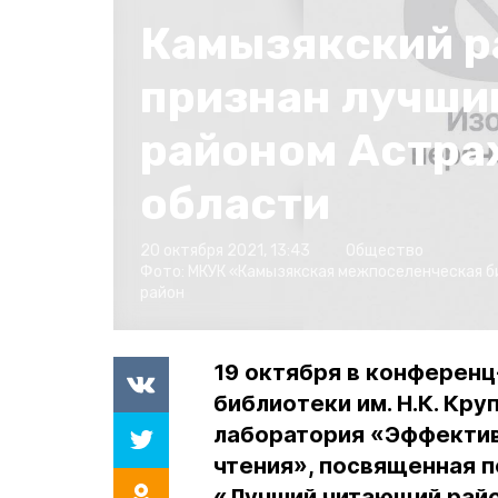
Камызякский р
признан лучш
районом Астра
области
20 октября 2021, 13:43
Общество
Фото:
МКУК «Камызякская межпоселенческая 
район
19 октября в конференц
библиотеки им. Н.К. Кр
лаборатория «Эффектив
чтения», посвященная 
«Лучший читающий райо