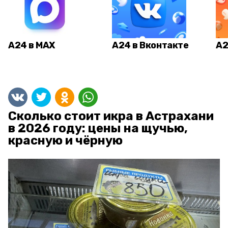
А24 в MAX
А24 в Вконтакте
А2
Сколько стоит икра в Астрахани
в 2026 году: цены на щучью,
красную и чёрную