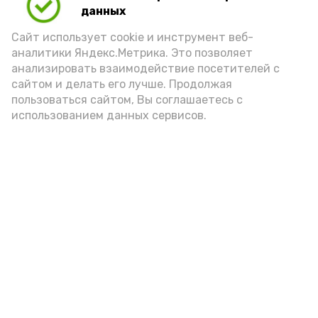
продлятся вплоть до начала осени.
данных
Сайт использует cookie и инструмент веб-
Подробную информацию можно узнать
аналитики Яндекс.Метрика. Это позволяет
на странице ВКонтакте районного
анализировать взаимодействие посетителей с
отдела по делам культуры, молодежи и
сайтом и делать его лучше. Продолжая
спорта и ФОК «Косточка».
пользоваться сайтом, Вы соглашаетесь с
использованием данных сервисов.