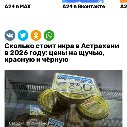
А24 в MAX
А24 в Вконтакте
А2
Сколько стоит икра в Астрахани
в 2026 году: цены на щучью,
красную и чёрную
Сегодня, 11:00
Разное