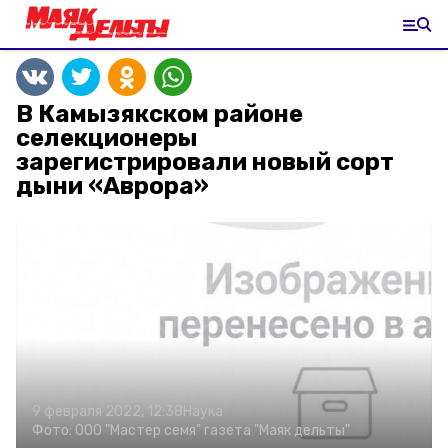
В Камызякском районе
селекционеры
зарегистрировали новый сорт
дыни «Аврора»
9 февраля 2022, 12:38
Наука
Фото:
ООО "Мастер семя"
газета "Маяк дельты"