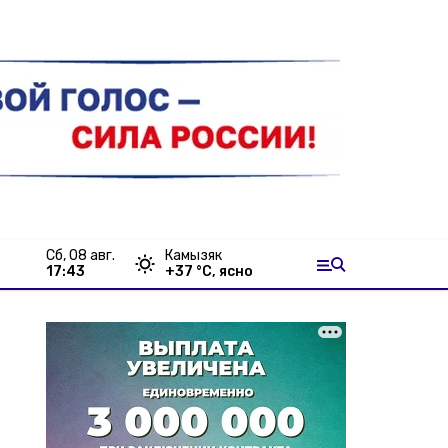
сб, 08 авг.
Камызяк
17:43
+
37
°С,
ясно