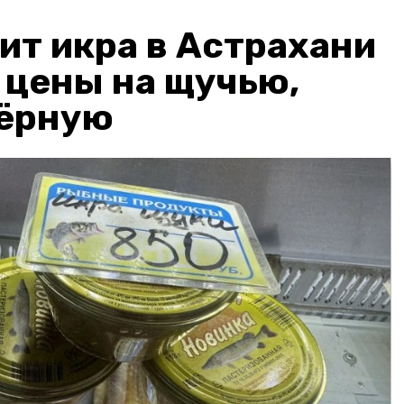
ит икра в Астрахани
: цены на щучью,
чёрную