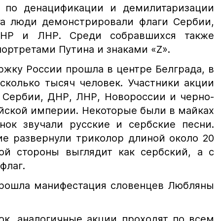
 по денацификации и демилитаризации
га люди демонстрировали флаги Сербии,
ДНР и ЛНР. Среди собравшихся также
ортретами Путина и знаками «Z».
ржку России прошла в центре Белграда, в
сколько тысяч человек. Участники акции
 Сербии, ДНР, ЛНР, Новороссии и черно-
йской империи. Некоторые были в майках
нок звучали русские и сербские песни.
ие развернули триколор длиной около 20
ой стороны выглядит как сербский, а с
флаг.
прошла манифестация словенцев Любляны
ок, аналогичные акции проходят по всем