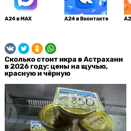
А24 в MAX
А24 в Вконтакте
А2
Сколько стоит икра в Астрахани
в 2026 году: цены на щучью,
красную и чёрную