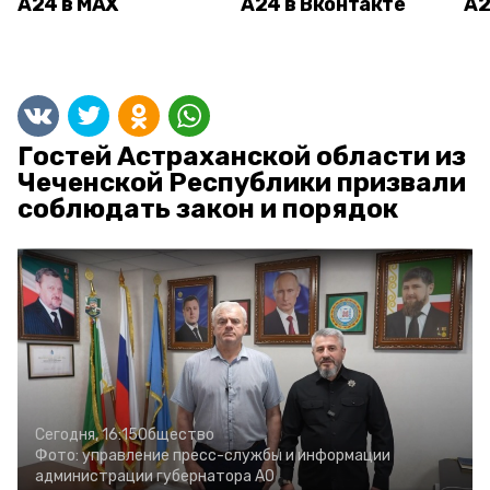
А24 в MAX
А24 в Вконтакте
А2
Гостей Астраханской области из
Чеченской Республики призвали
соблюдать закон и порядок
Сегодня, 16:15
Общество
Фото:
управление пресс-службы и информации
администрации губернатора АО