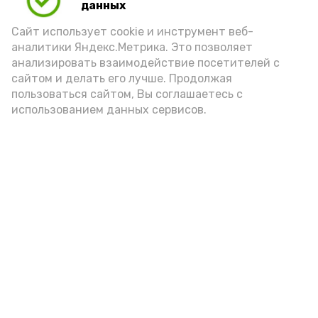
данных
порцией икры считается 30-50 граммов
(2-3 ложки). При этом следует обратить
Сайт использует cookie и инструмент веб-
аналитики Яндекс.Метрика. Это позволяет
внимание на хлеб, с которым она
анализировать взаимодействие посетителей с
подаётся: лучше выбирать
сайтом и делать его лучше. Продолжая
цельнозерновой, с мукой грубого
пользоваться сайтом, Вы соглашаетесь с
использованием данных сервисов.
помола. Есть икру следует в первой
половине дня. Кстати, полезнее для
здоровья сопроводить такой бутерброд
сочными овощами, свежей зеленью и
отварным яйцом.