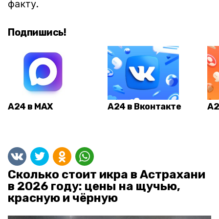
факту.
Подпишись!
А24 в MAX
А24 в Вконтакте
А2
Сколько стоит икра в Астрахани
в 2026 году: цены на щучью,
красную и чёрную