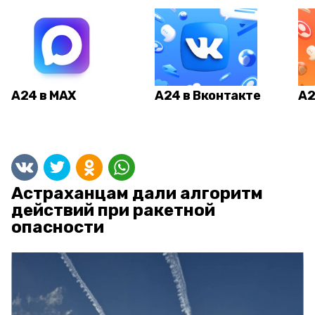
А24 в MAX
А24 в Вконтакте
А2
Астраханцам дали алгоритм
действий при ракетной
опасности