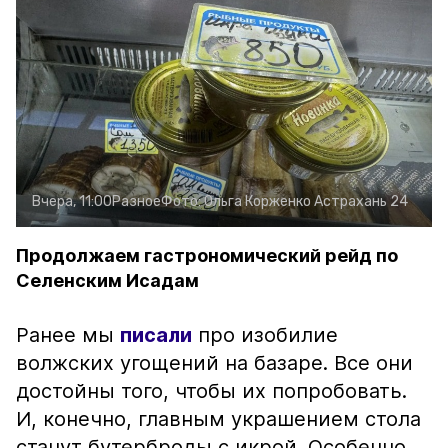
Вчера, 11:00
Разное
Фото:
Ольга Корженко
Астрахань 24
Продолжаем гастрономический рейд по
Селенским Исадам
Ранее мы
писали
про изобилие
волжских угощений на базаре. Все они
достойны того, чтобы их попробовать.
И, конечно, главным украшением стола
станут бутерброды с икрой. Особенно