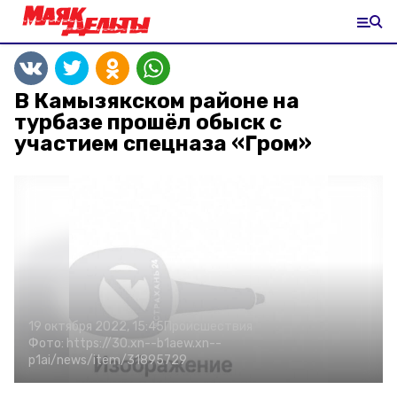
В Камызякском районе на
турбазе прошёл обыск с
участием спецназа «Гром»
19 октября 2022, 15:45
Происшествия
Фото:
https://30.xn--b1aew.xn--
p1ai/news/item/31895729