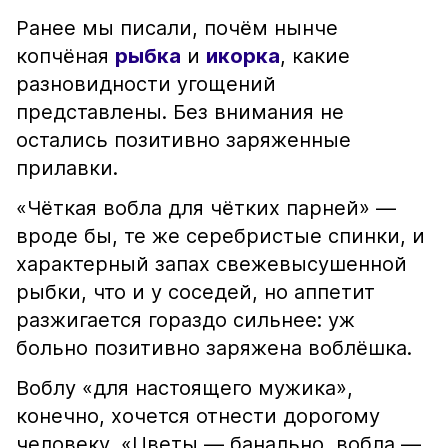
Ранее мы писали, почём нынче
копчёная
рыбка
и
икорка
, какие
разновидности угощений
представлены. Без внимания не
остались позитивно заряженные
прилавки.
«Чёткая вобла для чётких парней» —
вроде бы, те же серебристые спинки, и
характерный запах свежевысушенной
рыбки, что и у соседей, но аппетит
разжигается гораздо сильнее: уж
больно позитивно заряжена воблёшка.
Воблу «для настоящего мужика»,
конечно, хочется отнести дорогому
человеку. «Цветы — банально, вобла —