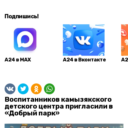
Подпишись!
А24 в MAX
А24 в Вконтакте
А2
Воспитанников камызякского
детского центра пригласили в
«Добрый парк»